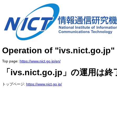
Operation of "ivs.nict.go.jp
Top page:
https://www.nict.go.jp/en/
「ivs.nict.go.jp」の運用
トップページ:
https://www.nict.go.jp/